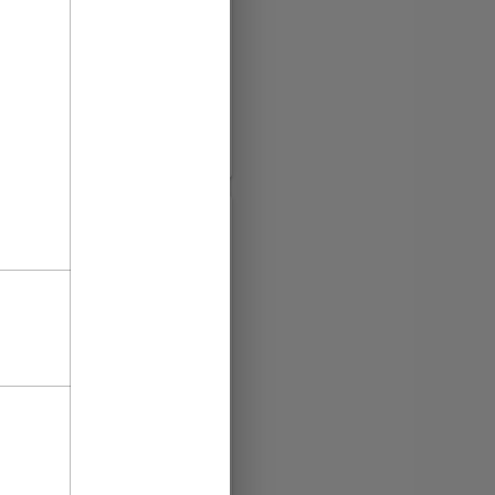
феры, промокоды и акции
е уникальные
ециальную подборку