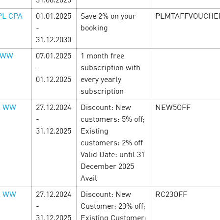
31.08.2025
MỚI CÙNG CƠN
PL CPA
01.01.2025
Save 2% on your
PLMTAFFVOUCHE
-
booking
 DOUBLE DAY! 🎉
The week of woman
31.12.2030
Cityads!
5 March’25
 WW
07.01.2025
1 month free
-
subscription with
săn sale cực đỉnh đã đến! 🔥
In celebration of the most b
01.12.2025
every yearly
g để thỏa sức mua sắm với
to 25.03 we give you CPAi of
agra…
subscription
and profitable promocodes. 
offers as soon as you can to
l WW
27.12.2024
Discount: New
NEW5OFF
-
customers: 5% off;
31.12.2025
Existing
LEARN MORE
customers: 2% off
Valid Date: until 31
December 2025
Avail
l WW
27.12.2024
Discount: New
RC23OFF
-
Customer: 23% off;
31.12.2025
Existing Customer: