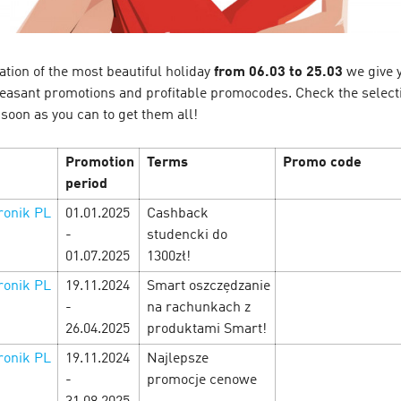
уем между золотым загаром
С 21 апреля по 11 мая лов
 манит на пляж, а каталог
отдыха, немного работы — 
ation of the most beautiful holiday
from 06.03 to 25.03
we give 
ки, бонусы и уникальные
праздничной подборке теб
ерам и прокачи…
pleasant promotions and profitable promocodes. Check the select
ставками, бонусами и про
 soon as you can to get them all!
офферы …
Promotion
Terms
Promo code
LEARN MORE
period
onik PL
01.01.2025
Cashback
-
studencki do
01.07.2025
1300zł!
onik PL
19.11.2024
Smart oszczędzanie
-
na rachunkach z
26.04.2025
produktami Smart!
onik PL
19.11.2024
Najlepsze
-
promocje cenowe