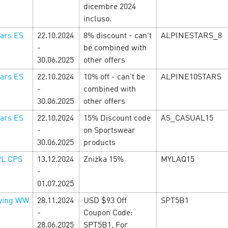
New Year’s firework
-commerce
dicembre 2024
December’24
incluso.
ber’24
tars ES
22.10.2024
8% discount - can't
ALPINESTARS_8
From the 1st till the 31st o
-
be combined with
ового Года в Cityads —
Year Festival of accomplishm
30.06.2025
other offers
уматоха уже в разгаре, а
There will be CPAi offers, 
ботать! Вас ждут
Year promotions! Don’t wait 
tars ES
22.10.2024
10% off - can't be
ALPINE10STARS
иальные промокоды и нов…
-
combined with
LEARN MORE
30.06.2025
other offers
tars ES
22.10.2024
15% Discount code
AS_CASUAL15
-
on Sportswear
30.06.2025
products
PL CPS
13.12.2024
Zniżka 15%
MYLAQ15
-
01.07.2025
ying WW
28.11.2024
USD $93 Off
SPT5B1
-
Coupon Code:
28.06.2025
SPT5B1, For