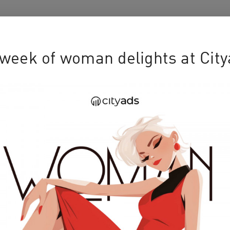
week of woman delights at City
 летней волне
Включайся в май
16
Cityads
18 April’25