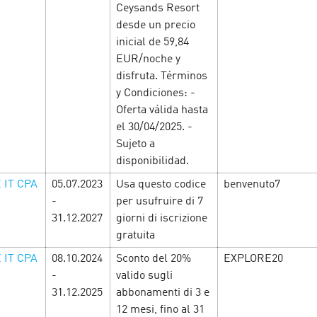
Ceysands Resort
влюбиться, промокоды и
условий — прибыльные оф
ожно отказаться —
от рекламодателей и други
desde un precio
предложения. Смотрите сп
inicial de 59,84
офферов и зара…
EUR/noche y
disfruta. Términos
LEARN MORE
y Condiciones: -
Oferta válida hasta
el 30/04/2025. -
Sujeto a
disponibilidad.
 IT CPA
05.07.2023
Usa questo codice
benvenuto7
-
per usufruire di 7
31.12.2027
giorni di iscrizione
gratuita
 IT CPA
08.10.2024
Sconto del 20%
EXPLORE20
-
valido sugli
31.12.2025
abbonamenti di 3 e
годним
12 mesi, fino al 31