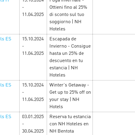
ls IT
15.10.2024
Fuga invernale -
-
Ottieni fino al 25%
LEARN MORE
11.04.2025
di sconto sul tuo
soggiorno | NH
Hoteles
ls ES
15.10.2024
Escapada de
-
Invierno - Consigue
11.04.2025
hasta un 25% de
descuento en tu
estancia | NH
Hoteles
ls ES
15.10.2024
Winter's Getaway -
ентина в Cityads
-
Get up to 25% off on
11.04.2025
your stay | NH
и и выгодных e-
Cyber Monday — 
Hotels
ов!
10 February’25
нечеловеческой 
ls ES
03.01.2025
Reserva tu estancia
-
con NH Hoteles en
есь в любовь с головой!
30.04.2025
NH Bentota
 с повышенными ставками,
С 24 по 31 января в Cityad