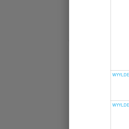
в которые невозможно не 
акции, от которых невозм
смотрит…
LEARN MORE
WYYLDE
WYYLDE
Зарядитесь ново