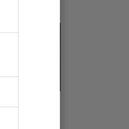
неделя
выгоды!
24 January’25
s кибератака прибыльных