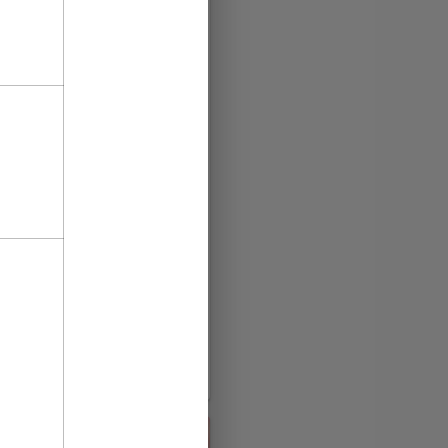
деля исполнения
!
26 February’25
жит через прибыльные
ю, с 21 по 28 февраля,
енными ставками, акции,
альные бонусы от