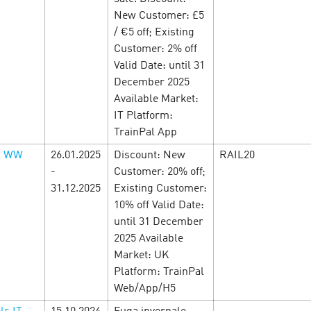
New Customer: £5
/ €5 off; Existing
Customer: 2% off
Valid Date: until 31
December 2025
Available Market:
IT Platform:
TrainPal App
 tại Cityads — Đã
l WW
26.01.2025
Discount: New
RAIL20
ón nhận tình yêu và
Started at Cityads 
-
Customer: 20% off;
31.12.2025
Existing Customer:
most attractive of
25
10% off Valid Date:
St. Valentine's Day
until 31 December
hàng loạt offer hấp dẫn với
2025 Available
ãi đặc biệt và mã giảm giá
You may not but fall in love 
Market: UK
special holiday conditions fo
Platform: TrainPal
love profit! For you - offers 
Web/App/H5
promotions and special pro