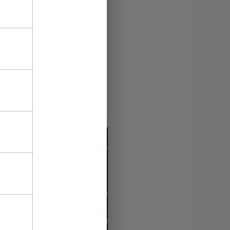
s of the offers!
27
f December there is a New
ent of wishes at CityAds!
promo codes and the New
for t…