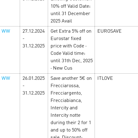
10% off Valid Date:
until 31 December
2025 Avail
l WW
27.12.2024
Get Extra 5% off on
EUROSAVE
радостей в
-
Eurostar fixed
Man’s week — Не
31.12.2025
price with Code ·
мужских желаний
Code Valid time:
until 31th Dec, 2025
самого прекрасного
· New Cus
феры с повышенными
Путь к сердцу мужчины ле
 и выгодные промокоды.
офферы! Поэтому всю недел
l WW
26.01.2025
Save another 5€ on
ITLOVE
в, чтобы успеть забрать
вас ждут офферы, с повыш
-
Frecciarossa,
промокоды и другие специ
31.12.2025
Frecciargento,
рекламодателей! …
Frecciabianca,
Intercity and
LEARN MORE
Intercity notte
during their 2 for 1
and up to 50% off
sale. Discount: