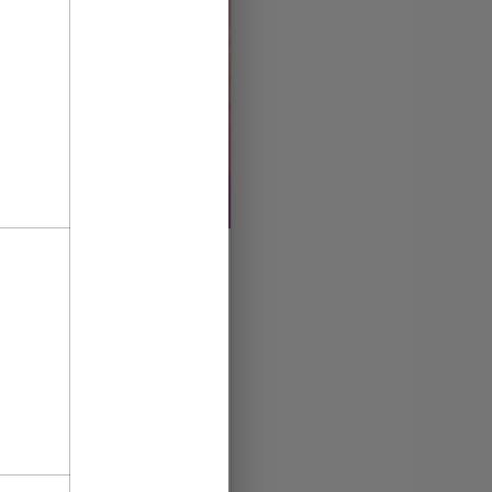
the festival of the
fers dedicated to
10 February’25
as up to the end of February
r everyone who is ready to
with increased rates,
motion…