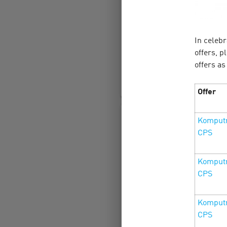
С 1 по 30 июня балансир
и золотыми цифрами. Лето
In celebr
Cityads — на щедрые став
промокоды. Сёрфь по офф
offers, 
offers as
LEARN MORE
Offer
Komputr
CPS
Komputr
CPS
Komputr
CPS