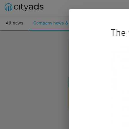
All news
Company news & articles
The 
E-com офферы на
June’25