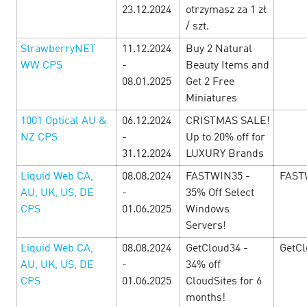
23.12.2024
otrzymasz za 1 zł
/ szt.
StrawberryNET
11.12.2024
Buy 2 Natural
WW СPS
-
Beauty Items and
08.01.2025
Get 2 Free
Miniatures
1001 Optical AU &
06.12.2024
CRISTMAS SALE!
NZ CPS
-
Up to 20% off for
31.12.2024
LUXURY Brands
Liquid Web CA,
08.08.2024
FASTWIN35 -
FAST
AU, UK, US, DE
-
35% Off Select
CPS
01.06.2025
Windows
Черная пятница! — Легендарная
Servers!
выгода с игровыми офферами!
1
Liquid Web CA,
08.08.2024
GetCloud34 -
GetCl
November’24
AU, UK, US, DE
-
34% off
CPS
01.06.2025
CloudSites for 6
С 1 ноября по 30 ноября в Cityads дни невероятных
months!
условий! Горячие офферы с повышенными ставками,