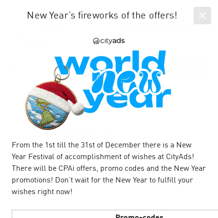
EN
SIGN IN
New Year’s fireworks of the offers!
All news
Company news & articles
person_add
From the 1st till the 31st of December there is a New
Year Festival of accomplishment of wishes at CityAds!
There will be CPAi offers, promo codes and the New Year
promotions! Don’t wait for the New Year to fulfill your
wishes right now!
E-com офферы на летней волне
16