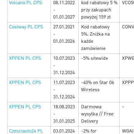
Volcano PL CPS
08.11.2022
kod rabatowy 5 %
VCO5
-
przy zakupach
01.01.2027
powyżej 159 zł
Costway PL CPS
27.01.2021
Kod rabatowy
CONV
-
5%. Zniżka na
01.01.2026
każde
MỞ MÀN THÁNG MỚI CÙNG CƠN MƯA
zamówienie
DEAL HOT TỪ DOUBLE DAY! 🎉
3 April’25
XPPEN PL CPS
10.07.2023
-5% sitewide
XPWE
-
Tháng mới bắt đầu, cơ hội săn sale cực đỉnh đã đến! 🔥
31.12.2024
Đây chính là thời điểm vàng để thỏa sức mua sắm với loạt
XPPEN PL CPS
11.07.2023
-40% on Star 06
XPPP
ưu đãi siêu khủng. H&agra…
-
Wireless
31.12.2024
LEARN MORE
XPPEN PL CPS
18.08.2023
Darmowa
-
-
wysyłka // Free
31.01.2025
Delivery
Czesciauto24 PL
03.01.2024
-2% for
WGAI