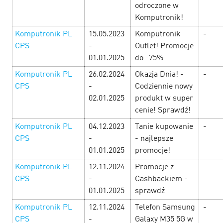
odroczone w
Komputronik!
Путь к сердцу мужчины лежит через прибыльные
офферы! Поэтому всю неделю, с 21 по 28 февраля, вас
Komputronik PL
15.05.2023
Komputronik
-
ждут офферы, с повышенными ставками, акции,
CPS
-
Outlet! Promocje
промокоды и другие специальные бонусы от
01.01.2025
do -75%
рекламодателей! …
Komputronik PL
26.02.2024
Okazja Dnia! -
-
LEARN MORE
CPS
-
Codziennie nowy
02.01.2025
produkt w super
cenie! Sprawdź!
Komputronik PL
04.12.2023
Tanie kupowanie
-
CPS
-
- najlepsze
01.01.2025
promocje!
Komputronik PL
12.11.2024
Promocje z
-
CPS
-
Cashbackiem -
01.01.2025
sprawdź
Komputronik PL
12.11.2024
Telefon Samsung
-
CPS
-
Galaxy M35 5G w