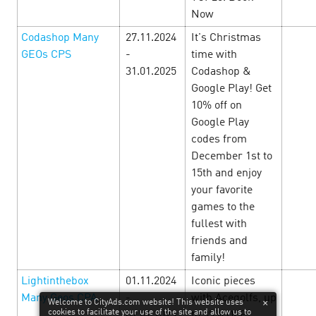
Now
Codashop Many
27.11.2024
It's Christmas
GEOs CPS
-
time with
31.01.2025
Codashop &
Google Play! Get
10% off on
Google Play
codes from
December 1st to
15th and enjoy
Get started
your favorite
games to the
Blog
fullest with
Contacts
friends and
Vacancy
family!
API documentation
Lightinthebox
01.11.2024
Iconic pieces
Public offer
Many Geos CPA
-
with Acegolfs, up
Welcome to CityAds.com website! This website uses
cookies to facilitate your use of the site and allow us to
Privacy policy
01.01.2025
to 35% OFF