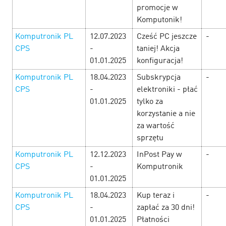
офферов, чтобы успеть забрать всё! …
promocje w
Komputonik!
LEARN MORE
Komputronik PL
12.07.2023
Cześć PC jeszcze
-
CPS
-
taniej! Akcja
01.01.2025
konfiguracja!
Komputronik PL
18.04.2023
Subskrypcja
-
CPS
-
elektroniki - płać
01.01.2025
tylko za
korzystanie a nie
za wartość
sprzętu
Komputronik PL
12.12.2023
InPost Pay w
-
CPS
-
Komputronik
01.01.2025
Komputronik PL
18.04.2023
Kup teraz i
-
Man’s week — Неделя исполнения
CPS
-
zapłać za 30 dni!
мужских желаний!
26 February’25
01.01.2025
Płatności