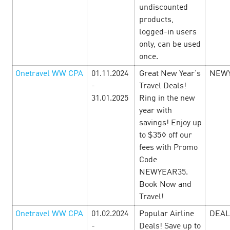
undiscounted
августа до 8 сентября в CityAds — масштабная
подготовка к школе, а значит уникальный шанс собрать
products,
самые прибыльные условия. Повышенные…
logged-in users
only, can be used
once.
LEARN MORE
Onetravel WW CPA
01.11.2024
Great New Year's
NEW
-
Travel Deals!
31.01.2025
Ring in the new
year with
savings! Enjoy up
to $35◊ off our
fees with Promo
Code
NEWYEAR35.
Book Now and
Travel!
Onetravel WW CPA
01.02.2024
Popular Airline
DEAL
-
Deals! Save up to