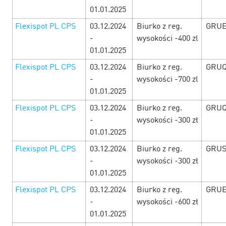
01.01.2025
Flexispot PL CPS
03.12.2024
Biurko z reg.
GRUE
-
wysokości -400 zl
01.01.2025
Flexispot PL CPS
03.12.2024
Biurko z reg.
GRUQ
New Year’s fireworks of the offers!
27
-
wysokości -700 zl
December’24
01.01.2025
Flexispot PL CPS
03.12.2024
Biurko z reg.
GRUQ
From the 1st till the 31st of December there is a New Year
-
wysokości -300 zł
Festival of accomplishment of wishes at CityAds! There will
be CPAi offers, promo codes and the New Year promotions!
01.01.2025
Don’t wait for t…
Flexispot PL CPS
03.12.2024
Biurko z reg.
GRU
-
wysokości -300 zł
LEARN MORE
01.01.2025
Flexispot PL CPS
03.12.2024
Biurko z reg.
GRUE
-
wysokości -600 zł
01.01.2025