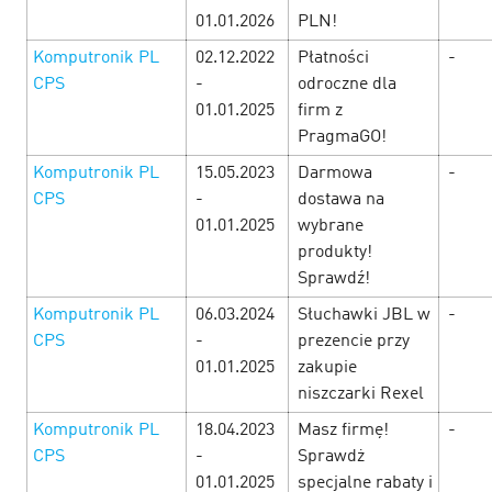
01.01.2026
PLN!
Komputronik PL
02.12.2022
Płatności
-
CPS
-
odroczne dla
01.01.2025
firm z
PragmaGO!
Komputronik PL
15.05.2023
Darmowa
-
CPS
-
dostawa na
01.01.2025
wybrane
produkty!
Sprawdź!
Komputronik PL
06.03.2024
Słuchawki JBL w
-
CPS
-
prezencie przy
Неделя женских радостей в Cityads!
5
01.01.2025
zakupie
March’25
niszczarki Rexel
Komputronik PL
18.04.2023
Masz firmę!
-
С 06.03 по 10.03 в честь самого прекрасного праздника
дарим вам офферы с повышенными ставками, приятные
CPS
-
Sprawdż
акции и выгодные промокоды. Смотрите подборку
01.01.2025
specjalne rabaty i