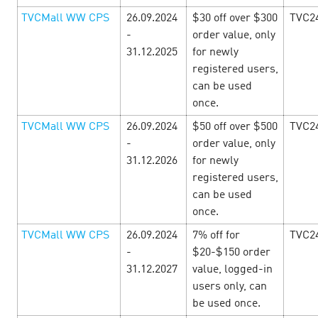
TVCMall WW CPS
26.09.2024
$30 off over $300
TVC2
-
order value, only
31.12.2025
for newly
registered users,
can be used
once.
TVCMall WW CPS
26.09.2024
$50 off over $500
TVC2
-
order value, only
Октоберфест — Заразитесь золотой
31.12.2026
for newly
лихорадкой прибыльных e-commerce
registered users,
офферов!
can be used
16 September’24
once.
TVCMall WW CPS
26.09.2024
7% off for
TVC2
С 15 сентября до 15 октября в CityAds — месяц
прибыльных условий! Сезон распродаж уже начался, а
-
$20-$150 order
значит вас ждут повышенные ставки, специальные
31.12.2027
value, logged-in
промокоды и акции от рекламодателей! Не д…
users only, can
be used once.