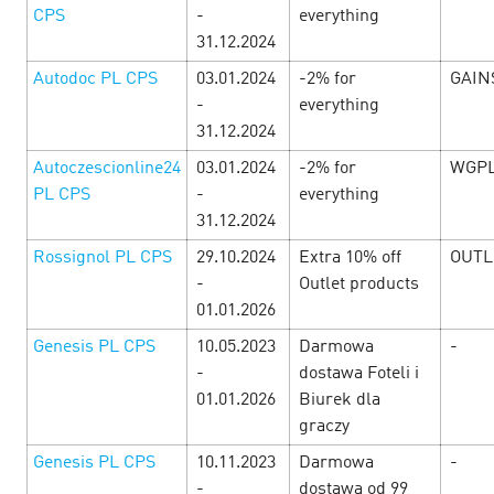
CPS
-
everything
31.12.2024
Autodoc PL CPS
03.01.2024
-2% for
GAIN
-
everything
31.12.2024
Autoczescionline24
03.01.2024
-2% for
WGPL
PL CPS
-
everything
31.12.2024
The week of woman delights at
Rossignol PL CPS
29.10.2024
Extra 10% off
OUTL
Cityads!
5 March’25
-
Outlet products
01.01.2026
In celebration of the most beautiful holiday from 06.03 to
Genesis PL CPS
10.05.2023
Darmowa
-
25.03 we give you CPAi offers, pleasant promotions and
-
dostawa Foteli i
profitable promocodes. Check the selection of offers as
01.01.2026
Biurek dla
soon as you can to ge…
graczy
Genesis PL CPS
10.11.2023
Darmowa
-
LEARN MORE
-
dostawa od 99