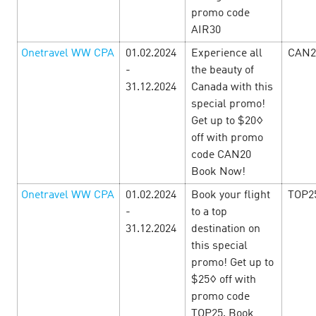
promo code
AIR30
Onetravel WW CPA
01.02.2024
Experience all
CAN2
Недели Красоты в e-commerce
-
the beauty of
офферах
31.12.2024
Canada with this
23 July’24
special promo!
Get up to $20◊
Недели Красоты в CityAds – Удивляем красивыми
off with promo
условиями e-commerce офферов!С 15 по 31 июля
code CAN20
окунитесь в дни грандиозного преображения офферов!
Лучшие представители e-commerce индустрии д…
Book Now!
Onetravel WW CPA
01.02.2024
Book your flight
TOP2
LEARN MORE
-
to a top
31.12.2024
destination on
this special
Loading ...
promo! Get up to
$25◊ off with
promo code
TOP25. Book