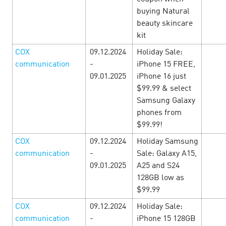
от которых невозможно отказаться — смотрит…
buying Natural
beauty skincare
kit
LEARN MORE
COX
09.12.2024
Holiday Sale:
communication
-
iPhone 15 FREE,
09.01.2025
iPhone 16 just
$99.99 & select
Samsung Galaxy
phones from
$99.99!
COX
09.12.2024
Holiday Samsung
communication
-
Sale: Galaxy A15,
09.01.2025
A25 and S24
128GB low as
$99.99
Cyber Monday — неделя
COX
09.12.2024
Holiday Sale:
communication
-
iPhone 15 128GB
нечеловеческой выгоды!
24 January’25