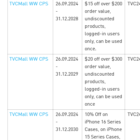
LEARN MORE
TVCMall WW CPS
26.09.2024
$15 off over $200
TVC2
-
order value,
31.12.2028
undiscounted
products,
logged-in users
only, can be used
once.
TVCMall WW CPS
26.09.2024
$20 off over $300
TVC2
-
order value,
31.12.2029
undiscounted
products,
logged-in users
only, can be used
once
Снова в школу! — Пора собирать
рюкзак с e-commerce офферами!
TVCMall WW CPS
26.09.2024
10% Off on
TVC2
12
-
iPhone 16 Series
August’24
31.12.2030
Cases, on iPhone
15 Series Cases,
Настало время подумать об учёбе и заработать! С 12