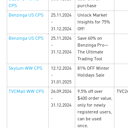
CPS
purchase
Benzinga US CPS
25.11.2024
Unlock Market
-
Insights for 75%
31.12.2024
Off!
Вoo-tiful campaign dedicated to
Benzinga US CPS
25.11.2024
Save 60% on
Halloween!
18 October’24
-
Benzinga Pro—
31.12.2024
The Ultimate
Trading Tool
Awfully advantageous bonuses and terribly exclusive
promo codes from the best advertisers are available for
Skylum WW CPS
12.12.2024
81% OFF Winter
you at CityAds. Join our CityAds coven to earn more!
-
Holidays Sale
Promo-codes …
31.01.2025
TVCMall WW CPS
26.09.2024
9.5% off over
TVC2
LEARN MORE
-
$400 order value,
31.12.2024
only for newly
registered users,
can be used
once.