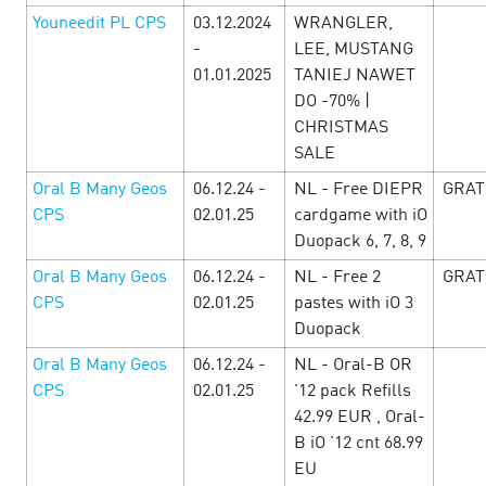
Youneedit PL CPS
03.12.2024
WRANGLER,
-
LEE, MUSTANG
01.01.2025
TANIEJ NAWET
DO -70% |
CHRISTMAS
SALE
Started at Cityads the festival of the
Oral B Many Geos
06.12.24 -
NL - Free DIEPR
GRAT
most attractive offers dedicated to St.
CPS
02.01.25
cardgame with iO
Valentine's Day
Duopack 6, 7, 8, 9
10 February’25
Oral B Many Geos
06.12.24 -
NL - Free 2
GRAT
CPS
02.01.25
pastes with iO 3
You may not but fall in love as up to the end of February
special holiday conditions for everyone who is ready to love
Duopack
profit! For you - offers with increased rates, promotions
Oral B Many Geos
06.12.24 -
NL - Oral-B OR
and special promotion…
CPS
02.01.25
'12 pack Refills
42.99 EUR , Oral-
LEARN MORE
B iO '12 cnt 68.99
EU