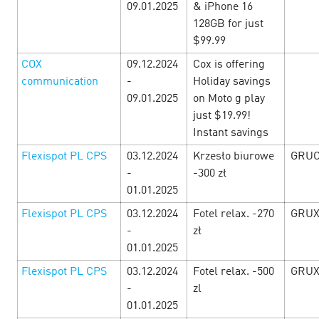
09.01.2025
& iPhone 16
128GB for just
С 24 по 31 января в Cityads кибератака прибыльных
$99.99
условий — прибыльные офферы, промокоды и акции от
рекламодателей и другие уникальные предложения.
COX
09.12.2024
Cox is offering
Смотрите специальную подборку офферов и зара…
communication
-
Holiday savings
09.01.2025
on Moto g play
just $19.99!
LEARN MORE
Instant savings
Flexispot PL CPS
03.12.2024
Krzesło biurowe
GRU
-
-300 zł
01.01.2025
Flexispot PL CPS
03.12.2024
Fotel relax. -270
GRUX
-
zł
01.01.2025
Flexispot PL CPS
03.12.2024
Fotel relax. -500
GRUX
-
zl
01.01.2025