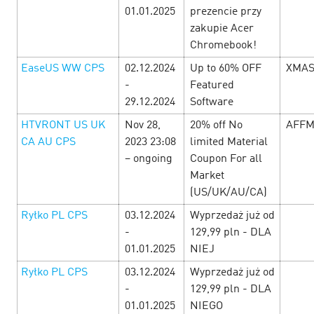
01.01.2025
prezencie przy
zakupie Acer
Ngày Lễ Tình Nhân tại Cityads — Đã
Chromebook!
đến lúc mở lòng đón nhận tình yêu và
EaseUS WW CPS
02.12.2024
Up to 60% OFF
XMAS
lợi nhuận!
-
Featured
10 February’25
29.12.2024
Software
HTVRONT US UK
Nov 28,
20% off No
AFFM
Từ ngày 10 đến 16 tháng 2, hàng loạt offer hấp dẫn với mức
hoa hồng cao, khuyến mãi đặc biệt và mã giảm giá dành
CA AU CPS
2023 23:08
limited Material
riêng cho Ngày L…
– ongoing
Coupon For all
Market
(US/UK/AU/CA)
LEARN MORE
Ryłko PL CPS
03.12.2024
Wyprzedaż już od
-
129,99 pln - DLA
01.01.2025
NIEJ
Ryłko PL CPS
03.12.2024
Wyprzedaż już od
-
129,99 pln - DLA
01.01.2025
NIEGO