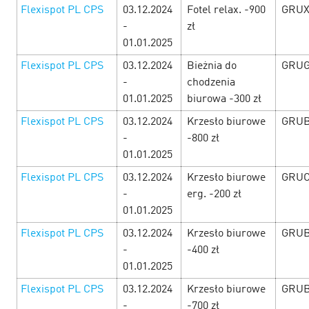
Flexispot PL CPS
03.12.2024
Fotel relax. -900
GRUX
-
zł
Зарядитесь новогодним настроением
01.01.2025
с e-commerce офферами!
28 December’24
Flexispot PL CPS
03.12.2024
Bieżnia do
GRUG
-
chodzenia
Весь декабрь до самого Нового Года в Cityads — время
01.01.2025
biurowa -300 zł
чудес! Новогодняя суматоха уже в разгаре, а значит
Flexispot PL CPS
03.12.2024
Krzesło biurowe
GRUB
пришло время заработать! Вас ждут повышенные
ставки, специальные промокоды и нов…
-
-800 zł
01.01.2025
LEARN MORE
Flexispot PL CPS
03.12.2024
Krzesło biurowe
GRUC
-
erg. -200 zł
01.01.2025
Flexispot PL CPS
03.12.2024
Krzesło biurowe
GRUB
-
-400 zł
01.01.2025
Flexispot PL CPS
03.12.2024
Krzesło biurowe
GRUB
-
-700 zł