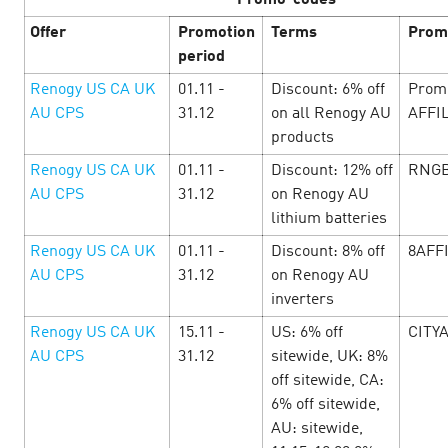
Promo-codes
June’25
Offer
Promotion
Terms
Prom
С 1 по 30 июня балансируем между золотым загаром и
period
золотыми цифрами. Лето манит на пляж, а каталог
Renogy US CA UK
01.11 -
Discount: 6% off
Prom
Cityads — на щедрые ставки, бонусы и уникальные
AU CPS
31.12
on all Renogy AU
AFFI
промокоды. Сёрфь по офферам и прокачи…
products
Renogy US CA UK
01.11 -
Discount: 12% off
RNGB
LEARN MORE
AU CPS
31.12
on Renogy AU
lithium batteries
Renogy US CA UK
01.11 -
Discount: 8% off
8AFF
AU CPS
31.12
on Renogy AU
inverters
Renogy US CA UK
15.11 -
US: 6% off
CITY
AU CPS
31.12
sitewide, UK: 8%
off sitewide, CA:
6% off sitewide,
AU: sitewide,