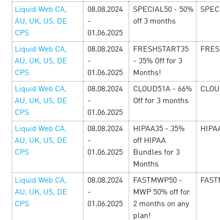
эксклюзивные промокоды и бонусы от рекламодателей!
Liquid Web CA,
08.08.2024
SPECIAL50 - 50%
SPEC
Смотрите подборку офферов к Черной пятниц…
AU, UK, US, DE
-
off 3 months
CPS
01.06.2025
LEARN MORE
Liquid Web CA,
08.08.2024
FRESHSTART35
FRES
AU, UK, US, DE
-
- 35% Off for 3
CPS
01.06.2025
Months!
Liquid Web CA,
08.08.2024
CLOUD51A - 66%
CLOU
AU, UK, US, DE
-
Off for 3 months
CPS
01.06.2025
Liquid Web CA,
08.08.2024
HIPAA35 - 35%
HIPA
AU, UK, US, DE
-
off HIPAA
CPS
01.06.2025
Bundles for 3
Months
Liquid Web CA,
08.08.2024
FASTMWP50 -
FAST
AU, UK, US, DE
-
MWP 50% off for
CPS
01.06.2025
2 months on any
Черная Пятница Cityads! Больше
plan!