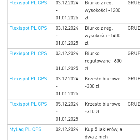
Flexispot PL CPS
03.12.2024
Biurko z reg.
GRUE
-
wysokości -1200
01.01.2025
zł
Flexispot PL CPS
03.12.2024
Biurko z reg.
GRUE
-
wysokości -1400
01.01.2025
zł
Flexispot PL CPS
03.12.2024
Biurko
GRUE
-
regulowane -600
01.01.2025
zł
Black Friday at Cityads! — Days of
Flexispot PL CPS
03.12.2024
Krzesło biurowe
GRUB
tremendous profit!
26 November’24
-
-300 zł
01.01.2025
There would be so many offers with the commission
Flexispot PL CPS
05.12.2024
Krzesło biurowe
GRUB
increase and promo codes from the 1st to 30th November,
that it would be hard to choose! But you would make it.
-
-310 zł
Study the Black Friday offers…
01.01.2025
MyLaq PL CPS
02.12.2024
Kup 5 lakierów, a
LEARN MORE
-
dwa z nich