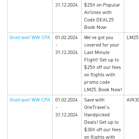
HOLIDAY SEASON — International
31.12.2024
$25◊ on Popular
offers
12 August’24
Airlines with
Code DEAL25
Book Now
Expand the boundaries of your new abilities with
International offers!From June the 1st HOLIDAY SEASON
Onetravel WW CPA
01.02.2024
We've got you
LM25
starts at CityADS! Start the journey and stock an
-
covered for your
inspiration! There will be summer offe…
31.12.2024
Last Minute
Flight! Get up to
LEARN MORE
$25◊ off our fees
on flights with
promo code
LM25. Book Now!
Onetravel WW CPA
01.02.2024
Save with
AIR3
-
OneTravel's
31.12.2024
Handpicked
Deals! Get up to
$30◊ off our fees
on flights with