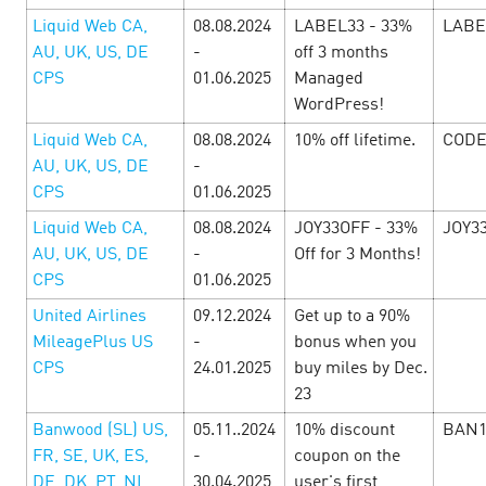
скидок — больше прибыли с e-
Liquid Web CA,
08.08.2024
LABEL33 - 33%
LABE
commerce офферами!
1 November’24
AU, UK, US, DE
-
off 3 months
CPS
01.06.2025
Managed
WordPress!
Пришло время сумасшедших дней шоппинга, а значит
сумасшедших условий для заработка! Офферы с
Liquid Web CA,
08.08.2024
10% off lifetime.
CODE
повышенными ставками, уникальные промокоды и
AU, UK, US, DE
-
бонусы от рекламодателей! Смотрите подборку офферов
CPS
01.06.2025
к…
Liquid Web CA,
08.08.2024
JOY33OFF - 33%
JOY3
AU, UK, US, DE
-
Off for 3 Months!
LEARN MORE
CPS
01.06.2025
United Airlines
09.12.2024
Get up to a 90%
MileagePlus US
-
bonus when you
CPS
24.01.2025
buy miles by Dec.
23
Banwood (SL) US,
05.11..2024
10% discount
BAN
FR, SE, UK, ES,
-
coupon on the
DE, DK, PT, NL
30.04.2025
user's first