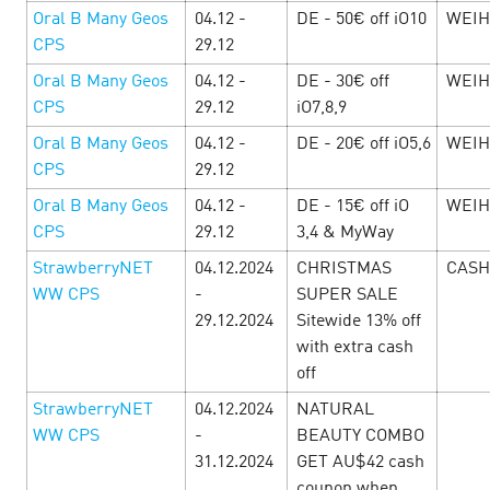
Oral B Many Geos
04.12 -
DE - 50€ off iO10
WEIH
CPS
29.12
Oral B Many Geos
04.12 -
DE - 30€ off
WEIH
CPS
29.12
iO7,8,9
Oral B Many Geos
04.12 -
DE - 20€ off iO5,6
WEIH
CPS
29.12
Oral B Many Geos
04.12 -
DE - 15€ off iO
WEIH
CPS
29.12
3,4 & MyWay
StrawberryNET
04.12.2024
CHRISTMAS
CASH
WW СPS
-
SUPER SALE
День Святого Валентина в Cityads —
29.12.2024
Sitewide 13% off
Праздник любви и выгодных e-
with extra cash
off
commerce офферов!
10 February’25
StrawberryNET
04.12.2024
NATURAL
WW СPS
-
BEAUTY COMBO
С 10 по 16 февраля окунитесь в любовь с головой!
31.12.2024
GET AU$42 cash
Привлекательные офферы с повышенными ставками, в
которые невозможно не влюбиться, промокоды и акции,
coupon when