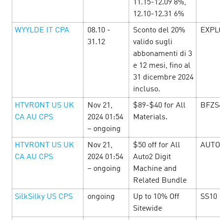
11.15-12.09 8%,
12.10-12.31 6%
Включайся в майский фестиваль
WYYLDE IT CPA
08.10 -
Sconto del 20%
EXPL
31.12
valido sugli
Cityads
18 April’25
abbonamenti di 3
e 12 mesi, fino al
С 21 апреля по 11 мая ловим баланс: немного отдыха,
31 dicembre 2024
немного работы — и много выгоды. В праздничной
incluso.
подборке тебя ждут офферы с щедрыми ставками,
бонусами и промокодами. Открывай офферы …
HTVRONT US UK
Nov 21,
$89-$40 for All
BFZS
CA AU CPS
2024 01:54
Materials.
– ongoing
LEARN MORE
HTVRONT US UK
Nov 21,
$50 off for All
AUTO
CA AU CPS
2024 01:54
Auto2 Digit
– ongoing
Machine and
Related Bundle
SilkSilky US CPS
ongoing
Up to 10% Off
SS10
Sitewide