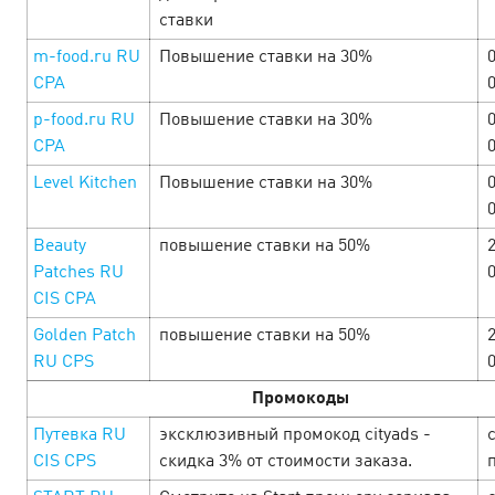
ставки
m-food.ru RU
Повышение ставки на 30%
CPA
p-food.ru RU
Повышение ставки на 30%
CPA
MỞ MÀN THÁNG MỚI CÙNG CƠN MƯA
Level Kitchen
Повышение ставки на 30%
DEAL HOT TỪ DOUBLE DAY! 🎉
3 April’25
Beauty
повышение ставки на 50%
Tháng mới bắt đầu, cơ hội săn sale cực đỉnh đã đến! 🔥
Patches RU
Đây chính là thời điểm vàng để thỏa sức mua sắm với loạt
CIS CPA
ưu đãi siêu khủng. H&agra…
Golden Patch
повышение ставки на 50%
RU CPS
LEARN MORE
Промокоды
Путевка RU
эксклюзивный промокод cityads -
с
CIS CPS
скидка 3% от стоимости заказа.
п