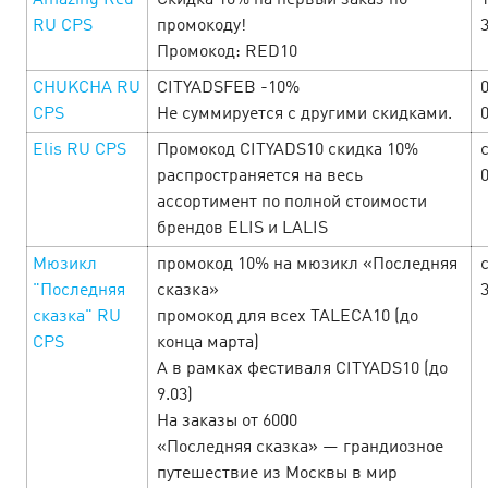
Amazing Red
Скидка 10% на первый заказ по
1
RU CPS
промокоду!
Путь к сердцу мужчины лежит через прибыльные
Промокод: RED10
офферы! Поэтому всю неделю, с 21 по 28 февраля, вас
ждут офферы, с повышенными ставками, акции,
CHUKCHA RU
CITYADSFEB -10%
промокоды и другие специальные бонусы от
CPS
Не суммируется с другими скидками.
рекламодателей! …
Elis RU CPS
Промокод CITYADS10 скидка 10%
с
распространяется на весь
LEARN MORE
ассортимент по полной стоимости
брендов ELIS и LALIS
Мюзикл
промокод 10% на мюзикл «Последняя
с
"Последняя
сказка»
сказка" RU
промокод для всех TALECA10 (до
CPS
конца марта)
А в рамках фестиваля CITYADS10 (до
9.03)
На заказы от 6000
«Последняя сказка» — грандиозное
путешествие из Москвы в мир