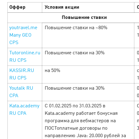
June’25
Оффер
Условия акции
С 1 по 30 июня балансируем между золотым загаром и
Повышение ставки
золотыми цифрами. Лето манит на пляж, а каталог
youtravel.me
Повышение ставки на ~80%
Cityads — на щедрые ставки, бонусы и уникальные
Many GEO
промокоды. Сёрфь по офферам и прокачи…
CPS
Tutoronline.ru
Повышение ставки на 30%
LEARN MORE
RU CPS
KASSIR.RU
на 50%
с
RU CPS
Youtalk RU
Повышение ставки на 30%
CPA
Kata.academy
С 01.02.2025 по 31.03.2025 в
RU CPA
Kata.academy работает бонусная
программа для вебмастеров на
ПОСТоплатные договоры по
направлению Java: 20.000 рублей за