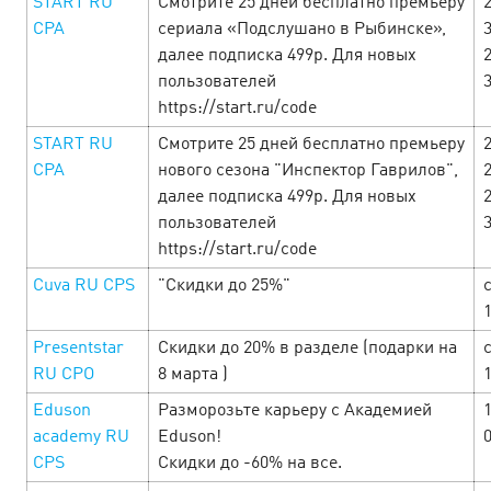
START RU
Смотрите 25 дней бесплатно премьеру
CPA
сериала «Подслушано в Рыбинске»,
далее подписка 499р. Для новых
пользователей
https://start.ru/code
START RU
Смотрите 25 дней бесплатно премьеру
CPA
нового сезона "Инспектор Гаврилов",
далее подписка 499р. Для новых
пользователей
https://start.ru/code
Cuva RU СРS
"Скидки до 25%"
с
День Святого Валентина в Cityads —
Праздник любви и выгодных e-
Presentstar
Скидки до 20% в разделе (подарки на
с
RU CPO
8 марта )
commerce офферов!
10 February’25
Eduson
Разморозьте карьеру с Академией
academy RU
Eduson!
С 10 по 16 февраля окунитесь в любовь с головой!
CPS
Скидки до -60% на все.
Привлекательные офферы с повышенными ставками, в
которые невозможно не влюбиться, промокоды и акции,