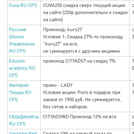
офферов, чтобы успеть забрать всё! …
Cuva RU СРS
CUVA250 скидка сверх текущей акции
с
на сайте (250р дополнительно к скидке
LEARN MORE
на сайте)
Русская
Промокод: kurs27
с
Школа
Условие 1: Скидка 27% по промокоду
Управления
"kurs27" на всё,
RU CPS
не суммируется с другими акциями
Eduson
промокод CITYADS7 на скидку 7%
academy RU
CPS
Империя
промо - LADY
1
Пиццы RU
Условия акции: Ролл в подарок при
CPS
заказе от 1900 руб. Не суммируется,
без сетов и наборов.
СберДевайсы
CITYADSWD Промокод 12% на все
с
Man’s week — Неделя исполнения
RU CPS
мужских желаний!
26 February’25