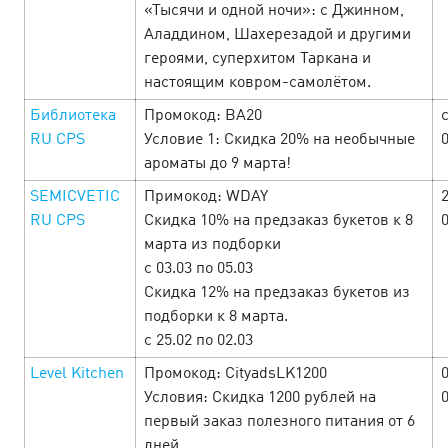
«Тысячи и одной ночи»: с Джинном,
Аладдином, Шахерезадой и другими
героями, суперхитом Таркана и
Ngày Lễ Tình Nhân tại Cityads — Đã
настоящим ковром-самолётом.
đến lúc mở lòng đón nhận tình yêu và
Библиотека
Промокод: BA20
с
lợi nhuận!
10 February’25
RU CPS
Условие 1: Скидка 20% на необычные
ароматы до 9 марта!
Từ ngày 10 đến 16 tháng 2, hàng loạt offer hấp dẫn với mức
SEMICVETIC
Примокод: WDAY
hoa hồng cao, khuyến mãi đặc biệt và mã giảm giá dành
riêng cho Ngày L…
RU CPS
Скидка 10% на предзаказ букетов к 8
марта из подборки
с 03.03 по 05.03
LEARN MORE
Скидка 12% на предзаказ букетов из
подборки к 8 марта.
с 25.02 по 02.03
Level Kitchen
Промокод: CityadsLK1200
Условия: Скидка 1200 рублей на
первый заказ полезного питания от 6
дней.