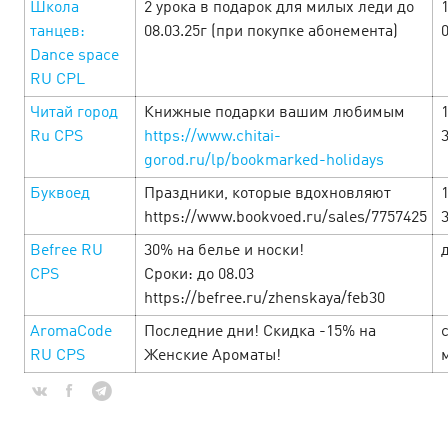
Школа
2 урока в подарок для милых леди до
1
от которых невозможно отказаться — смотрит…
танцев:
08.03.25г (при покупке абонемента)
Dance space
LEARN MORE
RU CPL
Читай город
Книжные подарки вашим любимым
Ru CPS
https://www.chitai-
gorod.ru/lp/bookmarked-holidays
Буквоед
Праздники, которые вдохновляют
https://www.bookvoed.ru/sales/7757425
Befree RU
30% на белье и носки!
CPS
Сроки: до 08.03
https://befree.ru/zhenskaya/feb30
AromaCode
Последние дни! Скидка -15% на
с
RU CPS
Женские Ароматы!
Cyber Monday — неделя
нечеловеческой выгоды!
24 January’25