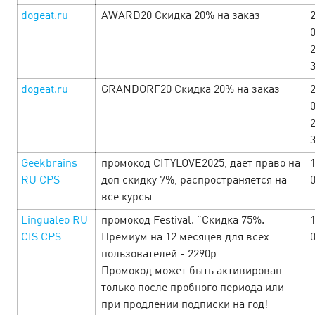
dogeat.ru
AWARD20 Скидка 20% на заказ
dogeat.ru
GRANDORF20 Скидка 20% на заказ
Geekbrains
промокод CITYLOVE2025, дает право на
RU CPS
доп скидку 7%, распространяется на
все курсы
Неделя женских радостей в Cityads!
Lingualeo RU
промокод Festival. "Скидка 75%.
5
CIS CPS
Премиум на 12 месяцев для всех
March’25
пользователей - 2290р
Промокод может быть активирован
С 06.03 по 10.03 в честь самого прекрасного праздника
только после пробного периода или
дарим вам офферы с повышенными ставками, приятные
при продлении подписки на год!
акции и выгодные промокоды. Смотрите подборку