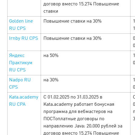
договор вместо 15.274 Повышение
ставки
Включайся в майский фестиваль
Golden line
Повышение ставки на 30%
1
Cityads
18 April’25
RU CPS
Irnby RU СPS
Повышение ставки на 30%
С 21 апреля по 11 мая ловим баланс: немного отдыха,
немного работы — и много выгоды. В праздничной
Яндекс
на 50%
подборке тебя ждут офферы с щедрыми ставками,
бонусами и промокодами. Открывай офферы …
Практикум
RU CPS
LEARN MORE
Nadpo RU
на 30%
CPS
Kata.academy
С 01.02.2025 по 31.03.2025 в
RU CPA
Kata.academy работает бонусная
программа для вебмастеров на
ПОСТоплатные договоры по
направлению Java: 20.000 рублей за
договор вместо 15.274 Повышение