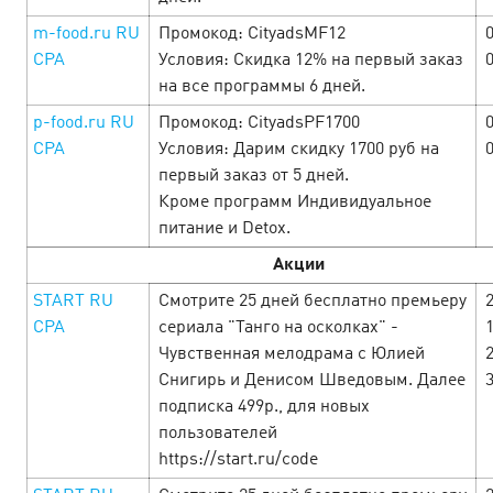
m-food.ru RU
Промокод: CityadsMF12
CPA
Условия: Скидка 12% на первый заказ
на все программы 6 дней.
p-food.ru RU
Промокод: CityadsPF1700
CPA
Условия: Дарим скидку 1700 руб на
первый заказ от 5 дней.
Started at Cityads the festival of the
Кроме программ Индивидуальное
most attractive offers dedicated to St.
питание и Detox.
Valentine's Day
10 February’25
Акции
START RU
Смотрите 25 дней бесплатно премьеру
You may not but fall in love as up to the end of February
CPA
сериала "Танго на осколках" -
special holiday conditions for everyone who is ready to love
Чувственная мелодрама с Юлией
profit! For you - offers with increased rates, promotions
and special promotion…
Снигирь и Денисом Шведовым. Далее
подписка 499р., для новых
пользователей
LEARN MORE
https://start.ru/code