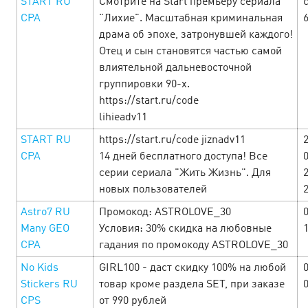
START RU
Смотрите на Start премьеру сериала
с
CPA
"Лихие". Масштабная криминальная
6
драма об эпохе, затронувшей каждого!
Отец и сын становятся частью самой
влиятельной дальневосточной
группировки 90-х.
https://start.ru/code
lihieadv11
START RU
https://start.ru/code jiznadv11
The week of woman delights at
CPA
14 дней бесплатного доступа! Все
Cityads!
серии сериала "Жить Жизнь". Для
5 March’25
новых пользователей
Astro7 RU
Промокод: ASTROLOVE_30
0
In celebration of the most beautiful holiday from 06.03 to
25.03 we give you CPAi offers, pleasant promotions and
Many GEO
Условия: 30% скидка на любовные
profitable promocodes. Check the selection of offers as
CPA
гадания по промокоду ASTROLOVE_30
soon as you can to ge…
No Kids
GIRL100 - даст скидку 100% на любой
Stickers RU
товар кроме раздела SET, при заказе
LEARN MORE
CPS
от 990 рублей