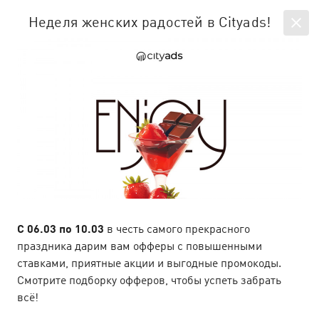
EN
SIGN IN
Неделя женских радостей в Cityads!
All news
Company news & articles
person_add
С 06.03 по 10.03
в честь самого прекрасного
праздника дарим вам офферы с повышенными
ставками, приятные акции и выгодные промокоды.
Смотрите подборку офферов, чтобы успеть забрать
всё!
E-com офферы на летней волне
16