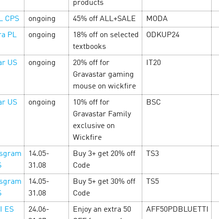
products
L CPS
ongoing
45% off ALL+SALE
MODA
ra PL
ongoing
18% off on selected
ODKUP24
textbooks
ar US
ongoing
20% off for
IT20
Gravastar gaming
mouse on wickfire
ar US
ongoing
10% off for
BSC
 tại Cityads — Đã
Gravastar Family
ón nhận tình yêu và
Started at Cityads 
exclusive on
most attractive of
25
Wickfire
St. Valentine's Day
rsgram
14.05-
Buy 3+ get 20% off
TS3
hàng loạt offer hấp dẫn với
S
31.08
Code
ãi đặc biệt và mã giảm giá
You may not but fall in love 
rsgram
14.05-
Buy 5+ get 30% off
TS5
special holiday conditions fo
S
31.08
Code
love profit! For you - offers 
promotions and special pro
I ES
24.06-
Enjoy an extra 50
AFF50PDBLUETTI