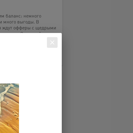
им баланс: немного
и много выгоды. В
я ждут офферы с щедрыми
мокодами. Открывай