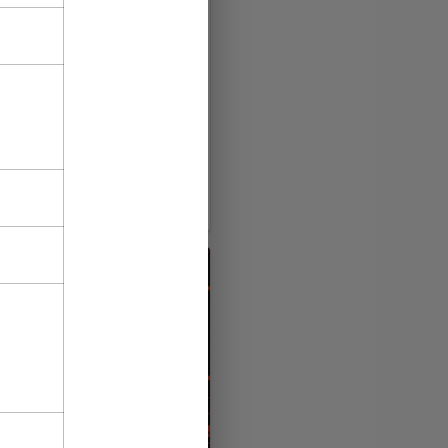
s of the offers!
27
f December there is a New
ent of wishes at CityAds!
promo codes and the New
for t…