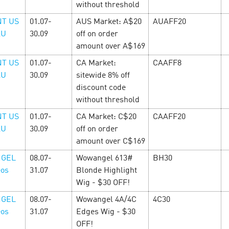
without threshold
влюбиться, промокоды и
условий — прибыльные оф
ожно отказаться —
от рекламодателей и други
T US
01.07-
AUS Market: A$20
AUAFF20
предложения. Смотрите сп
AU
30.09
off on order
офферов и зара…
amount over A$169
T US
01.07-
CA Market:
CAAFF8
LEARN MORE
AU
30.09
sitewide 8% off
discount code
without threshold
T US
01.07-
CA Market: C$20
CAAFF20
AU
30.09
off on order
amount over C$169
GEL
08.07-
Wowangel 613#
BH30
eos
31.07
Blonde Highlight
Wig - $30 OFF!
GEL
08.07-
Wowangel 4A/4C
4C30
eos
31.07
Edges Wig - $30
годним
OFF!