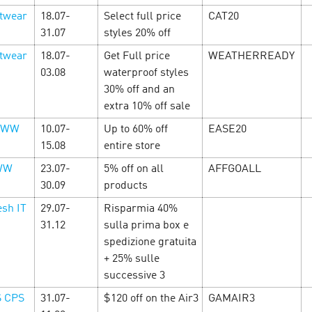
New Year’s firework
-commerce
twear
18.07-
Select full price
CAT20
December’24
31.07
styles 20% off
ber’24
twear
18.07-
Get Full price
WEATHERREADY
From the 1st till the 31st o
ового Года в Cityads —
Year Festival of accomplishm
03.08
waterproof styles
уматоха уже в разгаре, а
There will be CPAi offers, 
30% off and an
ботать! Вас ждут
Year promotions! Don’t wait 
extra 10% off sale
иальные промокоды и нов…
 WW
10.07-
Up to 60% off
EASE20
LEARN MORE
15.08
entire store
 WW
23.07-
5% off on all
AFFGOALL
30.09
products
esh IT
29.07-
Risparmia 40%
31.12
sulla prima box e
spedizione gratuita
+ 25% sulle
successive 3
S CPS
31.07-
$120 off on the Air3
GAMAIR3