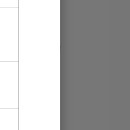
феры, промокоды и акции
е уникальные
ециальную подборку