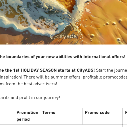
MỚI CÙNG CƠN
 DOUBLE DAY! 🎉
The week of woman
Cityads!
5 March’25
săn sale cực đỉnh đã đến! 🔥
In celebration of the most b
g để thỏa sức mua sắm với
to 25.03 we give you CPAi of
agra…
and profitable promocodes. 
he boundaries of your new abilities with International offers!
offers as soon as you can to
e the 1st HOLIDAY SEASON starts at CityADS!
Start the journ
LEARN MORE
 inspiration! There will be summer offers, profitable promocode
ns from the best advertisers!
spirits and profit in our journey!
Promotion
Terms
Promo code
period