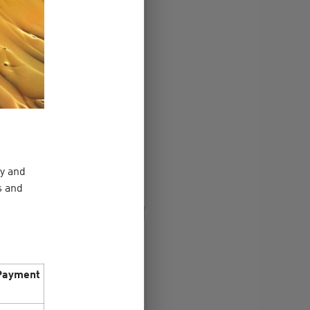
 delights at
eautiful holiday from 06.03
fers, pleasant promotions
Check the selection of
 ge…
ey and
s and
Payment