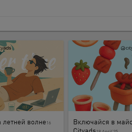
 летней волне
Включайся в май
16
Cityads
18 April’25