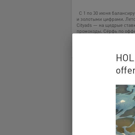
С 1 по 30 июня балансир
и золотыми цифрами. Лето
Cityads — на щедрые став
промокоды. Сёрфь по офф
LEARN MORE
HOL
offe