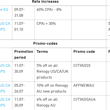
Rate increases
ne ES
09.07-
60% CPAi - 8%
31.08
 US CA
11.07-
CPAi + 30%
радостей в
CPS
01.10
Man’s week — Не
мужских желаний
Promo-codes
самого прекрасного
Promotion
Terms
Promo code
феры с повышенными
Путь к сердцу мужчины ле
period
 и выгодные промокоды.
офферы! Поэтому всю недел
в, чтобы успеть забрать
 US CA
11.07-
5% off on all
CITYADS5
вас ждут офферы, с повыш
CPS
30.09
Renogy US/CA/UK
промокоды и другие специ
рекламодателей! …
products
 US CA
05.07-
10% off on Renogy
AFFNEWAU
LEARN MORE
CPS
26.07
AU new products
 US CA
11.07-
6% off on all
CITYADSAU6
CPS
30.09
Renogy AU