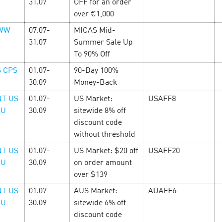
31.07
OFF for an order
over €1,000
LEARN MORE
 WW
07.07-
MICAS Mid-
31.07
Summer Sale Up
To 90% Off
S CPS
01.07-
90-Day 100%
30.09
Money-Back
T US
01.07-
US Market:
USAFF8
AU
30.09
sitewide 8% off
discount code
without threshold
ентина в Cityads
T US
01.07-
US Market: $20 off
USAFF20
AU
30.09
on order amount
и и выгодных e-
Cyber Monday — 
over $139
ов!
10 February’25
нечеловеческой 
T US
01.07-
AUS Market:
AUAFF6
AU
30.09
sitewide 6% off
есь в любовь с головой!
discount code
 с повышенными ставками,
С 24 по 31 января в Cityad