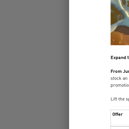
MỞ MÀN THÁNG 
MƯA DEAL HOT TỪ
3 April’25
Tháng mới bắt đầu, cơ hội 
Đây chính là thời điểm vàn
loạt ưu đãi siêu khủng. H&
Expand t
LEARN MORE
From Jun
stock an
promotio
Lift the 
Offer