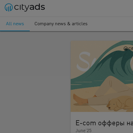
All news
Company news & articles
E-com офферы на
June’25